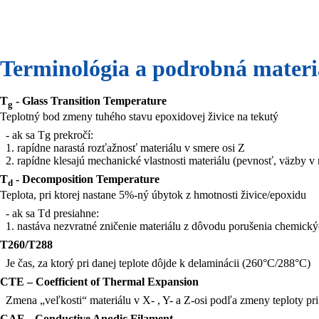
Terminológia a podrobná materia
T
- Glass Transition Temperature
g
Teplotný bod zmeny tuhého stavu epoxidovej živice na tekutý
- ak sa Tg prekročí:
1. rapídne narastá rozťažnosť materiálu v smere osi Z
2. rapídne klesajú mechanické vlastnosti materiálu (pevnosť, väzby v 
T
- Decomposition Temperature
d
Teplota, pri ktorej nastane 5%-ný úbytok z hmotnosti živice/epoxidu
- ak sa Td presiahne:
1. nastáva nezvratné zničenie materiálu z dôvodu porušenia chemick
T260/T288
Je čas, za ktorý pri danej teplote dôjde k delaminácii (260°C/288°C)
CTE – Coefficient of Thermal Expansion
Zmena „veľkosti“ materiálu v X- , Y- a Z-osi podľa zmeny teploty pr
CAF – Conductive Anodic Filament