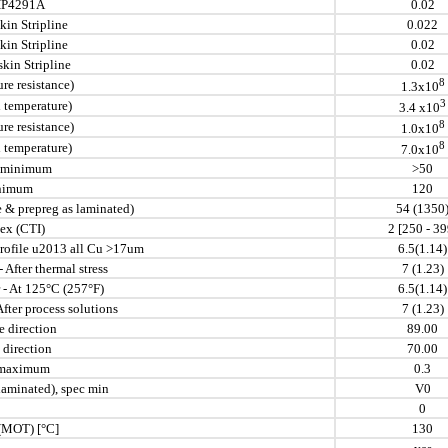
 HP4291A
0.02
kin Stripline
0.022
kin Stripline
0.02
kin Stripline
0.02
8
re resistance)
1.3x10
3
d temperature)
3.4 x10
8
ure resistance)
1.0x10
8
d temperature)
7.0x10
c minimum
>50
inimum
120
 & prepreg as laminated)
54 (1350
ex (CTI)
2 [250 - 39
 profile u2013 all Cu >17um
6.5(1.14)
 After thermal stress
7 (1.23)
 - At 125°C (257°F)
6.5(1.14)
After process solutions
7 (1.23)
e direction
89.00
 direction
70.00
c maximum
0.3
laminated), spec min
V0
0
(MOT) [°C]
130