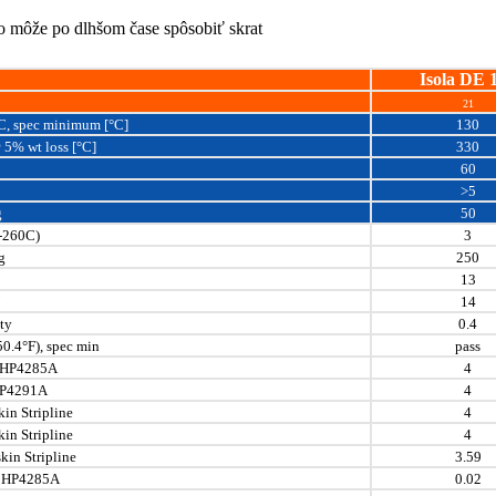
čo môže po dlhšom čase spôsobiť skrat
Isola DE 
21
C, spec minimum [°C]
130
5% wt loss [°C]
330
60
>5
g
50
-260C)
3
g
250
13
14
ty
0.4
0.4°F), spec min
pass
z HP4285A
4
 HP4291A
4
in Stripline
4
in Stripline
4
kin Stripline
3.59
z HP4285A
0.02