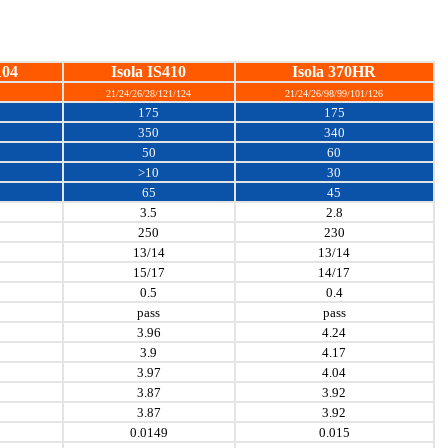
104
Isola IS410
Isola 370HR
21/24/26/28/121/124
21/24/26/98/99/101/126
175
175
350
340
50
60
>10
30
65
45
3.5
2.8
250
230
13/14
13/14
15/17
14/17
0.5
0.4
pass
pass
3.96
4.24
3.9
4.17
3.97
4.04
3.87
3.92
3.87
3.92
0.0149
0.015