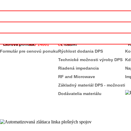
Výrobca dosiek s plošnými spojmi
Cenová ponuka
Produkt
K
ISO 9001
ISO 14001
UL 796
Formulár pre cenovú ponuku
Rýchlost dodania DPS
Ko
Technické možnosti výroby DPS
Kd
Riadená impedancia
Na
RF and Microwave
Im
Základný materiál DPS - možnosti
Dodávatelia materiálu