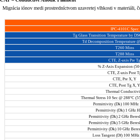
Migrácia iónov medi prostredníctvom uzavretej vlhkosti v materiáli, 
IPC-4101C Spec
Tg Glass Transition Temperature by DS
Td Decomposition Temperature @ 
T260 Mins
T288 Mins
CTE, Z-axis Pre T
% Z-Axis Expansion (50
CTE, Z-axis Post T
CTE, Pre X, Y
CTE, Post Tg X, Y
Thermal Conductivi
Thermal Stress 10 Sec @ 288°C (55
Permittivity (Dk) 100 MH
Permittivity (Dk) 1 GHz
Permittivity (Dk) 2 GHz Beresk
Permittivity (Dk) 5 GHz Beresk
Permittivity (Dk) 10 GHz Beres
Loss Tangent (Df) 100 MH