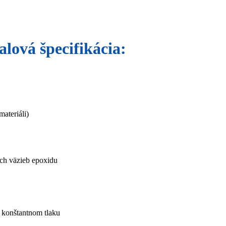
lová špecifikácia:
materiáli)
ých väzieb epoxidu
i konštantnom tlaku