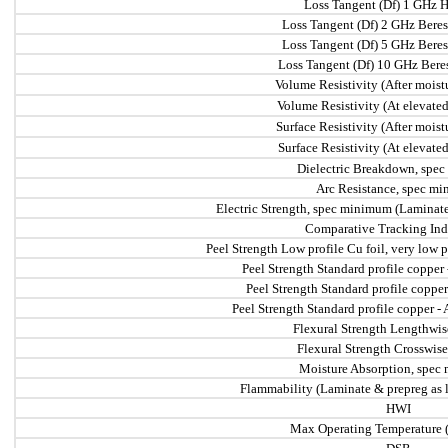
Loss Tangent (Df) 1 GHz
Loss Tangent (Df) 2 GHz Beres
Loss Tangent (Df) 5 GHz Beres
Loss Tangent (Df) 10 GHz Beres
Volume Resistivity (After moistu
Volume Resistivity (At elevate
Surface Resistivity (After moist
Surface Resistivity (At elevate
Dielectric Breakdown, spe
Arc Resistance, spec m
Electric Strength, spec minimum (Laminate
Comparative Tracking Ind
Peel Strength Low profile Cu foil, very low
Peel Strength Standard profile copper -
Peel Strength Standard profile copper
Peel Strength Standard profile copper - 
Flexural Strength Lengthwis
Flexural Strength Crosswise
Moisture Absorption, spe
Flammability (Laminate & prepreg as 
HWI
Max Operating Temperature 