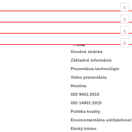
x
x
x
x
Firma
Úvodná stránka
Základné informácie
Prezentácia technológie
Video prezentácia
História
ISO 9001:2015
ISO 14001:2015
Politika kvality
Environmentálna udržatelnosť
Etický kódex