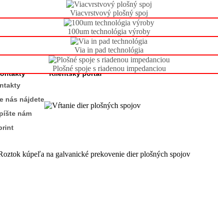
Viacvrstvový plošný spoj
100um technológia výroby
Via in pad technológia
Plošné spoje s riadenou impedanciou
|
|
|
|
|
ontakty
Klientský portál
ntakty
e nás nájdete
píšte nám
print